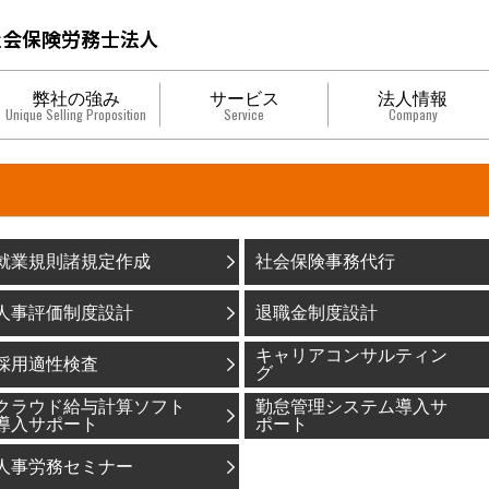
弊社の強み
サービス
法人情報
Unique Selling Proposition
Service
Company
就業規則諸規定作成
社会保険事務代行
人事評価制度設計
退職金制度設計
キャリアコンサルティン
採用適性検査
グ
クラウド給与計算ソフト
勤怠管理システム導入サ
導入サポート
ポート
人事労務セミナー